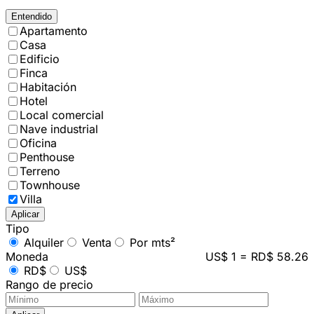
Entendido
Apartamento
Casa
Edificio
Finca
Habitación
Hotel
Local comercial
Nave industrial
Oficina
Penthouse
Terreno
Townhouse
Villa
Aplicar
Tipo
Alquiler
Venta
Por mts²
Moneda
US$ 1 = RD$ 58.26
RD$
US$
Rango de precio