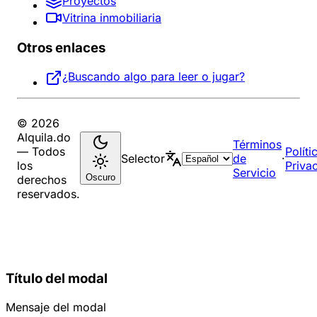
Proyectos
Vitrina inmobiliaria
Otros enlaces
¿Buscando algo para leer o jugar?
© 2026
Alquila.do
Términos
— Todos
Políti
Selector
de
·
los
Priva
Servicio
Oscuro
derechos
reservados.
Título del modal
Mensaje del modal