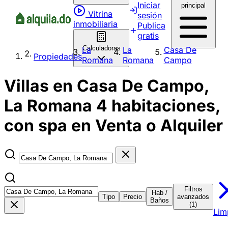
Iniciar
principal
Vitrina
sesión
inmobiliaria
Publica
gratis
Calculadoras
La
La
Casa De
Propiedades
Romana
Romana
Campo
Villas en Casa De Campo,
La Romana 4 habitaciones,
con spa en Venta o Alquiler
Filtros
Hab /
Tipo
Precio
avanzados
Baños
(1)
Lim