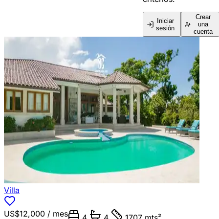
Crear
Iniciar
una
sesión
cuenta
Villa
US$12,000
/ mes
4
4
1707 mts²