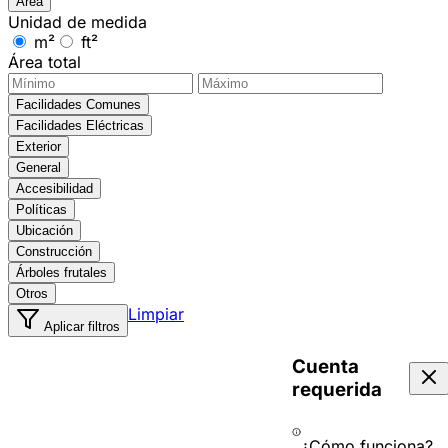
Área
Unidad de medida
m²
ft²
Área total
Facilidades Comunes
Facilidades Eléctricas
Exterior
General
Accesibilidad
Políticas
Ubicación
Construcción
Árboles frutales
Otros
Limpiar
Aplicar filtros
Cuenta
requerida
¿Cómo funciona?