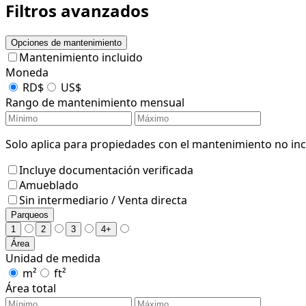
Filtros avanzados
Opciones de mantenimiento
Mantenimiento incluido
Moneda
RD$
US$
Rango de mantenimiento mensual
Solo aplica para propiedades con el mantenimiento no incl
Incluye documentación verificada
Amueblado
Sin intermediario / Venta directa
Parqueos
1
2
3
4+
Área
Unidad de medida
m²
ft²
Área total