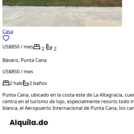
Casa
US$850
/ mes
2
2
Bávaro
,
Punta Cana
US$850
/ mes
2
hab
2
baños
Punta Cana, ubicado en la costa este de La Altagracia, cu
centra en el turismo de lujo, especialmente resorts todo i
blanca, el Aeropuerto Internacional de Punta Cana, los camp
Alquila.do