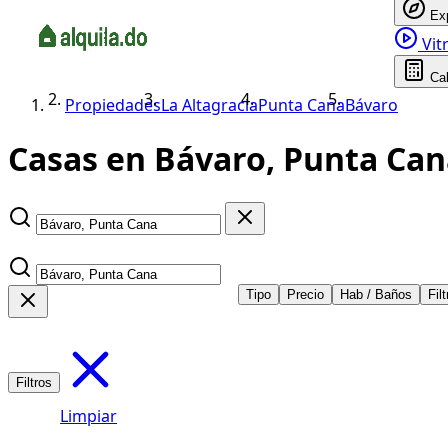
Ex
Vitr
Ca
Propiedades
La Altagracia
Punta Cana
Bávaro
Casas en Bávaro, Punta Can
Tipo
Precio
Hab / Baños
Fil
Filtros
Limpiar