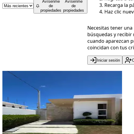
Avísenme
Avísenme
Recarga la pá
de
de
propiedades
propiedades
Haz clic nue
Necesitas tener una
búsquedas y recibir 
cuando aparezcan p
coincidan con tus cri
Iniciar sesión
C