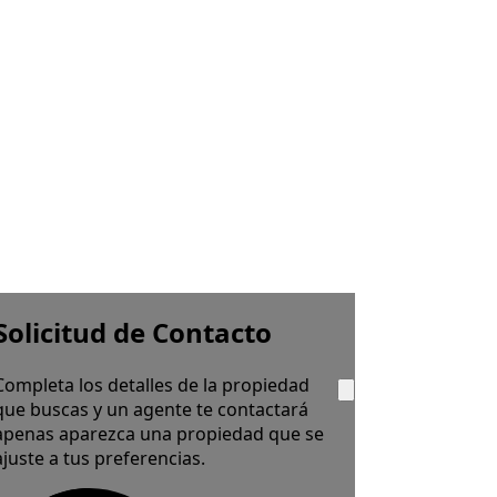
Solicitud de Contacto
Completa los detalles de la propiedad
que buscas y un agente te contactará
apenas aparezca una propiedad que se
ajuste a tus preferencias.