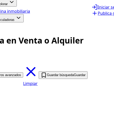
plorar
Iniciar 
ina inmobiliaria
Publica 
lculadoras
a en Venta o Alquiler
tros avanzados
Guardar búsqueda
Guardar
Limpiar