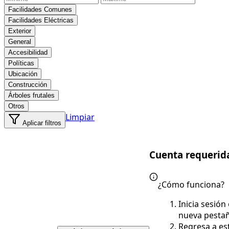
Facilidades Comunes
Facilidades Eléctricas
Exterior
General
Accesibilidad
Políticas
Ubicación
Construcción
Árboles frutales
Otros
Limpiar
Aplicar filtros
Cuenta requerid
¿Cómo funciona?
Inicia sesión
nueva pesta
Regresa a es