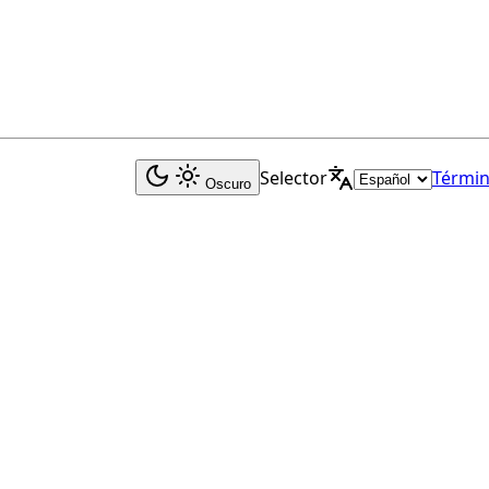
Selector
Términ
Oscuro