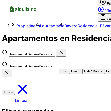
Ex
Vit
Ca
Propiedades
La Altagracia
Bávaro
Residencial Báva
Apartamentos en Residencia
Tipo
Precio
Hab / Baños
Fil
Filtros
Limpiar