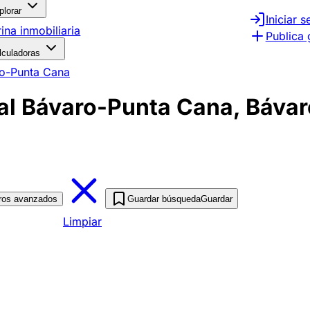
plorar
Iniciar s
rina inmobiliaria
Publica 
lculadoras
ro-Punta Cana
l Bávaro-Punta Cana, Bávaro
tros avanzados
Guardar búsqueda
Guardar
Limpiar