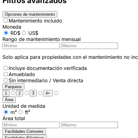
Filtros avanzados
Opciones de mantenimiento
Mantenimiento incluido
Moneda
RD$
US$
Rango de mantenimiento mensual
Solo aplica para propiedades con el mantenimiento no incl
Incluye documentación verificada
Amueblado
Sin intermediario / Venta directa
Parqueos
1
2
3
4+
Área
Unidad de medida
m²
ft²
Área total
Facilidades Comunes
Facilidades Eléctricas