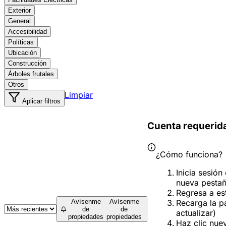
Exterior
General
Accesibilidad
Políticas
Ubicación
Construcción
Árboles frutales
Otros
Limpiar
Aplicar filtros
Cuenta requerid
¿Cómo funciona?
Inicia sesión
nueva pesta
Regresa a es
Recarga la p
Avísenme
Avísenme
de
de
actualizar)
propiedades
propiedades
Haz clic nue