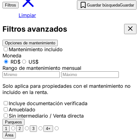
Filtros
Guardar búsqueda
Guardar
Limpiar
Filtros avanzados
Opciones de mantenimiento
Mantenimiento incluido
Moneda
RD$
US$
Rango de mantenimiento mensual
Solo aplica para propiedades con el mantenimiento no
incluido en la renta.
Incluye documentación verificada
Amueblado
Sin intermediario / Venta directa
Parqueos
1
2
3
4+
Área