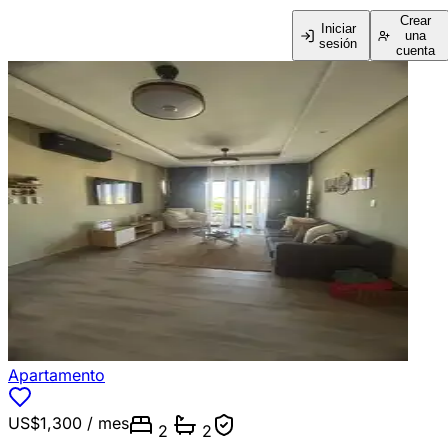
Crear
Iniciar
una
sesión
cuenta
Apartamento
US$1,300
/ mes
2
2