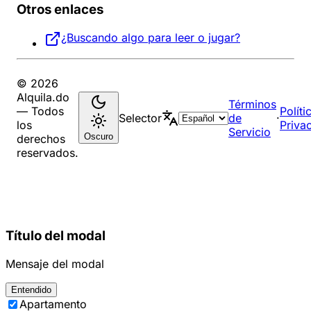
Otros enlaces
¿Buscando algo para leer o jugar?
© 2026
Alquila.do
Términos
— Todos
Políti
Selector
de
·
los
Priva
Servicio
Oscuro
derechos
reservados.
Título del modal
Mensaje del modal
Entendido
Apartamento