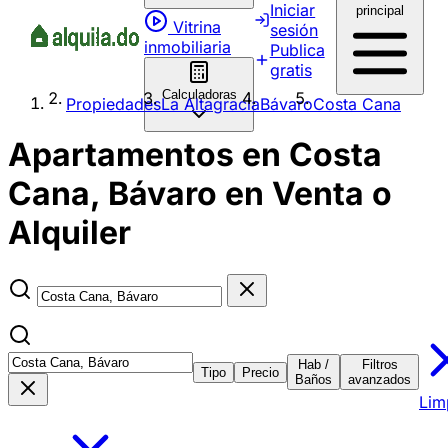
Iniciar
principal
Vitrina
sesión
inmobiliaria
Publica
gratis
Calculadoras
Propiedades
La Altagracia
Bávaro
Costa Cana
Apartamentos en Costa
Cana, Bávaro en Venta o
Alquiler
Hab /
Filtros
Tipo
Precio
Baños
avanzados
Lim