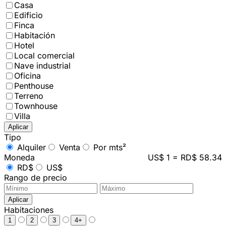
Casa
Edificio
Finca
Habitación
Hotel
Local comercial
Nave industrial
Oficina
Penthouse
Terreno
Townhouse
Villa
Aplicar
Tipo
Alquiler
Venta
Por mts²
Moneda
US$ 1 = RD$ 58.34
RD$
US$
Rango de precio
Aplicar
Habitaciones
1
2
3
4+