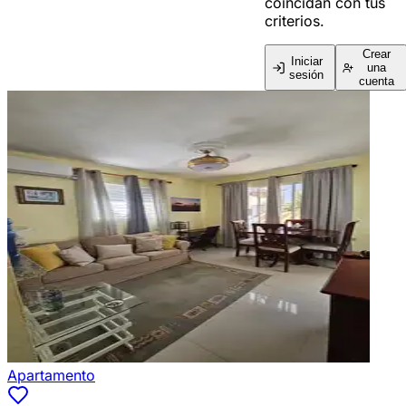
coincidan con tus
criterios.
Crear
Iniciar
una
sesión
cuenta
Apartamento