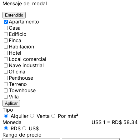
Mensaje del modal
Entendido
Apartamento
Casa
Edificio
Finca
Habitación
Hotel
Local comercial
Nave industrial
Oficina
Penthouse
Terreno
Townhouse
Villa
Aplicar
Tipo
Alquiler
Venta
Por mts²
Moneda
US$ 1 = RD$ 58.34
RD$
US$
Rango de precio