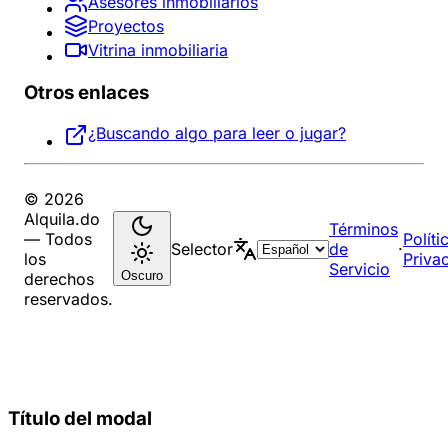
Asesores inmobiliarios
Proyectos
Vitrina inmobiliaria
Otros enlaces
¿Buscando algo para leer o jugar?
© 2026
Alquila.do
Términos
— Todos
Políti
Selector
de
·
los
Priva
Servicio
Oscuro
derechos
reservados.
Título del modal