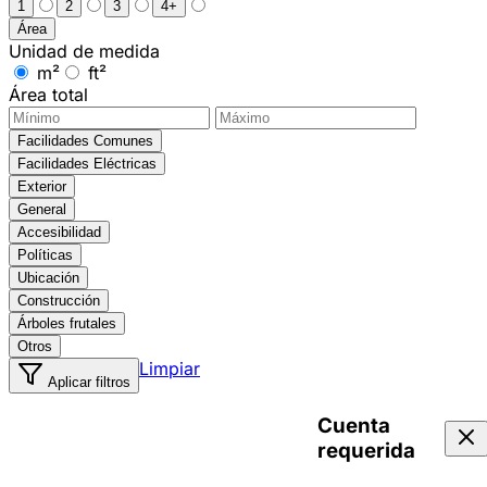
1
2
3
4+
Área
Unidad de medida
m²
ft²
Área total
Facilidades Comunes
Facilidades Eléctricas
Exterior
General
Accesibilidad
Políticas
Ubicación
Construcción
Árboles frutales
Otros
Limpiar
Aplicar filtros
Cuenta
requerida