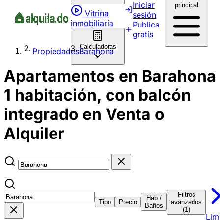
Iniciar
principal
Vitrina
sesión
inmobiliaria
Publica
gratis
Calculadoras
Propiedades
Barahona
Apartamentos en Barahona
1 habitación, con balcón
integrado en Venta o
Alquiler
Filtros
Hab /
Tipo
Precio
avanzados
Baños
(1)
Lim