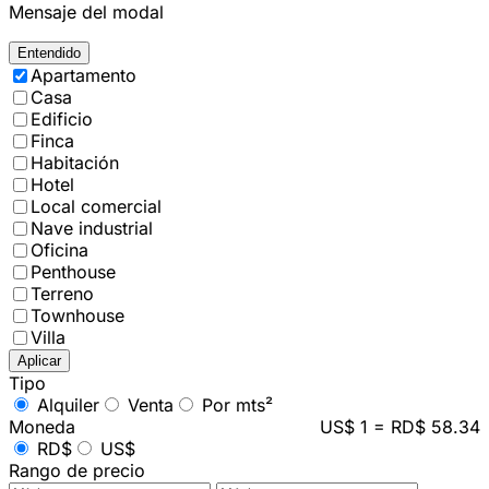
Mensaje del modal
Entendido
Apartamento
Casa
Edificio
Finca
Habitación
Hotel
Local comercial
Nave industrial
Oficina
Penthouse
Terreno
Townhouse
Villa
Aplicar
Tipo
Alquiler
Venta
Por mts²
Moneda
US$ 1 = RD$ 58.34
RD$
US$
Rango de precio