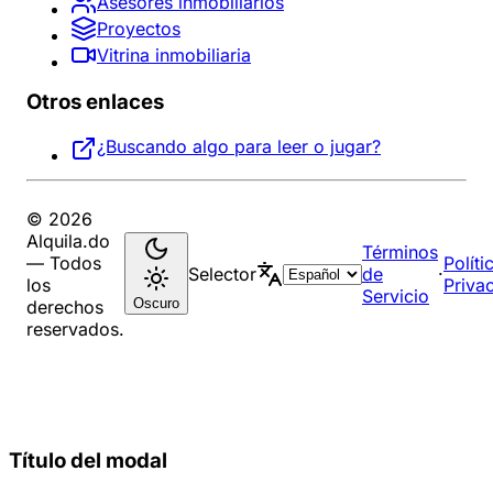
Asesores inmobiliarios
Proyectos
Vitrina inmobiliaria
Otros enlaces
¿Buscando algo para leer o jugar?
© 2026
Alquila.do
Términos
— Todos
Políti
Selector
de
·
los
Priva
Servicio
Oscuro
derechos
reservados.
Título del modal