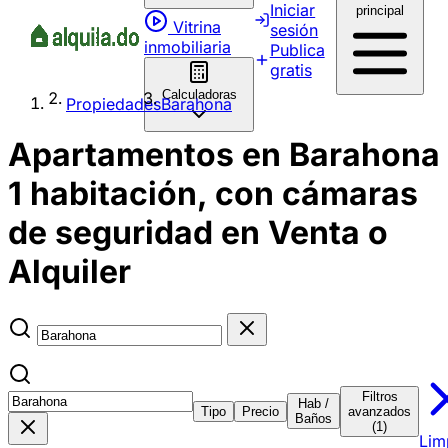
Iniciar
principal
Vitrina
sesión
inmobiliaria
Publica
gratis
Calculadoras
Propiedades
Barahona
Apartamentos en Barahona
1 habitación, con cámaras
de seguridad en Venta o
Alquiler
Filtros
Hab /
Tipo
Precio
avanzados
Baños
(1)
Lim