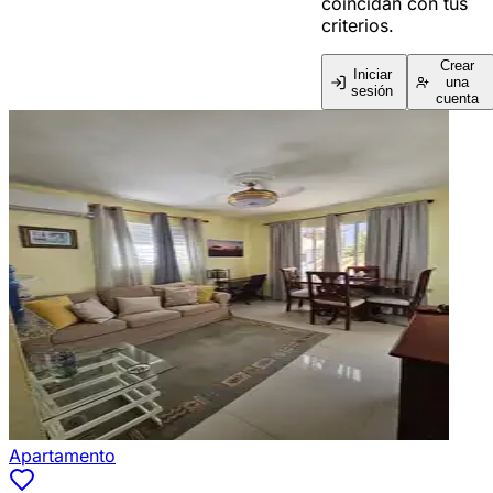
coincidan con tus
criterios.
Crear
Iniciar
una
sesión
cuenta
Apartamento