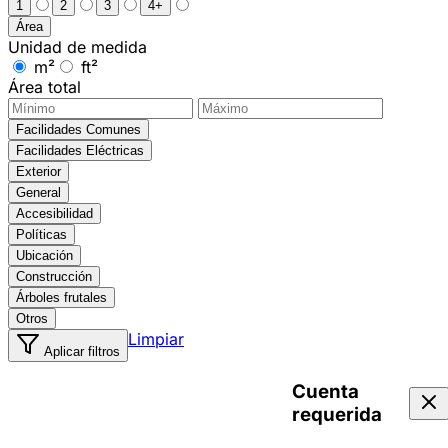
1
2
3
4+
Área
Unidad de medida
m²
ft²
Área total
Facilidades Comunes
Facilidades Eléctricas
Exterior
General
Accesibilidad
Políticas
Ubicación
Construcción
Árboles frutales
Otros
Limpiar
Aplicar filtros
Cuenta
requerida