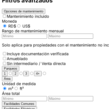
Filtros avanzados
Opciones de mantenimiento
Mantenimiento incluido
Moneda
RD$
US$
Rango de mantenimiento mensual
Solo aplica para propiedades con el mantenimiento no incl
Incluye documentación verificada
Amueblado
Sin intermediario / Venta directa
Parqueos
1
2
3
4+
Área
Unidad de medida
m²
ft²
Área total
Facilidades Comunes
Facilidades Eléctricas