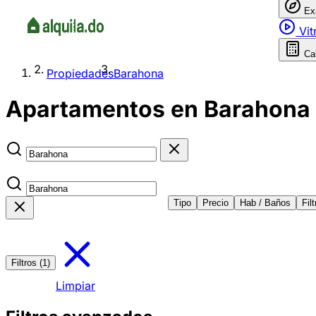
Ex
Vit
Ca
Propiedades
Barahona
Apartamentos en Barahona 1 
Tipo
Precio
Hab / Baños
Fil
Filtros (1)
Limpiar