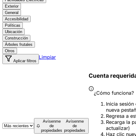
Exterior
General
Accesibilidad
Políticas
Ubicación
Construcción
Árboles frutales
Otros
Limpiar
Aplicar filtros
Cuenta requerid
¿Cómo funciona?
Inicia sesión
nueva pesta
Regresa a es
Recarga la p
Avísenme
Avísenme
de
de
actualizar)
propiedades
propiedades
Haz clic nue