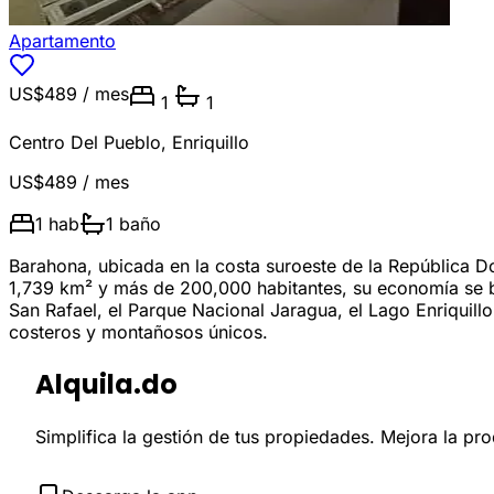
Apartamento
US$489
/ mes
1
1
Centro Del Pueblo
,
Enriquillo
US$489
/ mes
1
hab
1
baño
Barahona, ubicada en la costa suroeste de la República D
1,739 km² y más de 200,000 habitantes, su economía se bas
San Rafael, el Parque Nacional Jaragua, el Lago Enriquill
costeros y montañosos únicos.
Alquila.do
Simplifica la gestión de tus propiedades. Mejora la pr