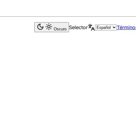
Selector
Término
Oscuro