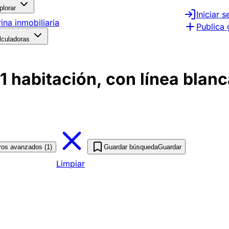
plorar
Iniciar s
rina inmobiliaria
Publica 
lculadoras
habitación, con línea blanca
tros avanzados (1)
Guardar búsqueda
Guardar
Limpiar