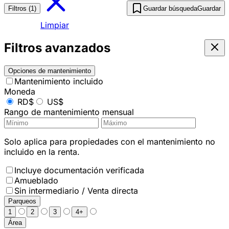
Filtros (1)
Guardar búsqueda
Guardar
Limpiar
Filtros avanzados
Opciones de mantenimiento
Mantenimiento incluido
Moneda
RD$
US$
Rango de mantenimiento mensual
Solo aplica para propiedades con el mantenimiento no
incluido en la renta.
Incluye documentación verificada
Amueblado
Sin intermediario / Venta directa
Parqueos
1
2
3
4+
Área