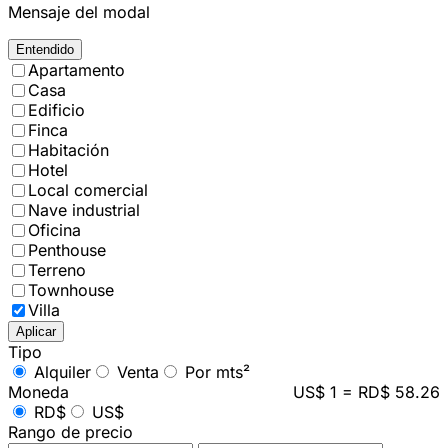
Mensaje del modal
Entendido
Apartamento
Casa
Edificio
Finca
Habitación
Hotel
Local comercial
Nave industrial
Oficina
Penthouse
Terreno
Townhouse
Villa
Aplicar
Tipo
Alquiler
Venta
Por mts²
Moneda
US$ 1 = RD$ 58.26
RD$
US$
Rango de precio