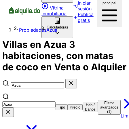
Iniciar
principal
Vitrina
sesión
inmobiliaria
Publica
gratis
Calculadoras
Propiedades
Azua
Villas en Azua 3
habitaciones, con matas
de coco en Venta o Alquiler
Filtros
Hab /
Tipo
Precio
avanzados
Baños
(1)
Lim