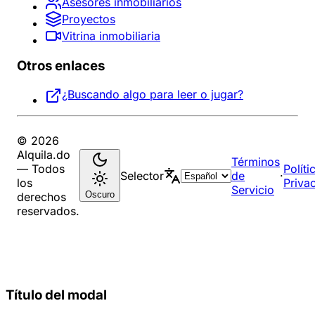
Asesores inmobiliarios
Proyectos
Vitrina inmobiliaria
Otros enlaces
¿Buscando algo para leer o jugar?
© 2026
Alquila.do
Términos
— Todos
Políti
Selector
de
·
los
Priva
Servicio
Oscuro
derechos
reservados.
Título del modal