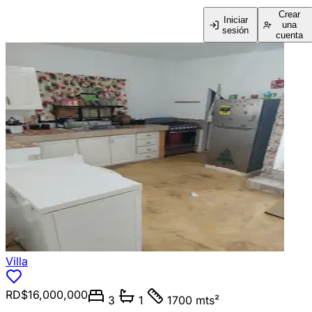
Crear
Iniciar
una
sesión
cuenta
Villa
RD$16,000,000
3
1
1700 mts²