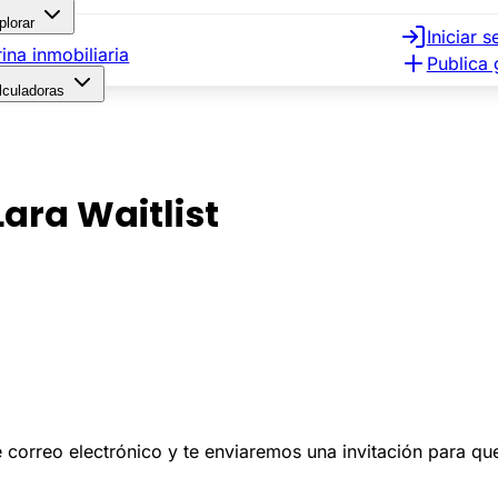
plorar
Iniciar s
rina inmobiliaria
Publica 
lculadoras
Lara Waitlist
 de correo electrónico y te enviaremos una invitación para q