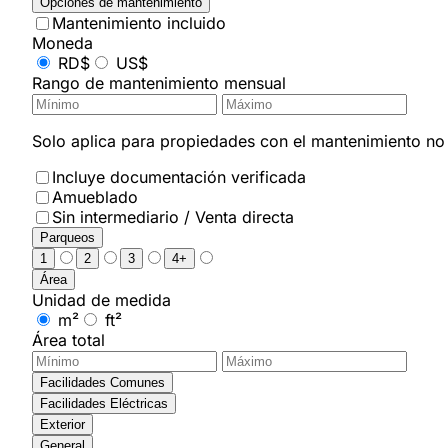
Opciones de mantenimiento
Mantenimiento incluido
Moneda
RD$
US$
Rango de mantenimiento mensual
Solo aplica para propiedades con el mantenimiento no i
Incluye documentación verificada
Amueblado
Sin intermediario / Venta directa
Parqueos
1
2
3
4+
Área
Unidad de medida
m²
ft²
Área total
Facilidades Comunes
Facilidades Eléctricas
Exterior
General