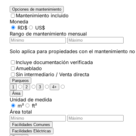
Opciones de mantenimiento
Mantenimiento incluido
Moneda
RD$
US$
Rango de mantenimiento mensual
Solo aplica para propiedades con el mantenimiento no i
Incluye documentación verificada
Amueblado
Sin intermediario / Venta directa
Parqueos
1
2
3
4+
Área
Unidad de medida
m²
ft²
Área total
Facilidades Comunes
Facilidades Eléctricas