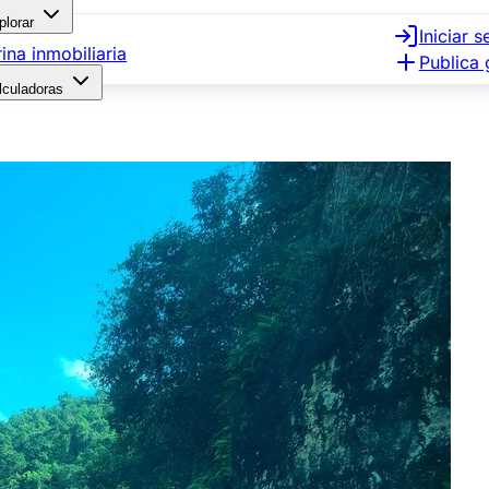
plorar
Iniciar s
rina inmobiliaria
Publica 
lculadoras