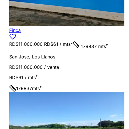
Finca
RD$11,000,000
RD$61
/ mts²
179837 mts²
San José
,
Los Llanos
RD$11,000,000
/ venta
RD$61
/ mts²
179837
mts²